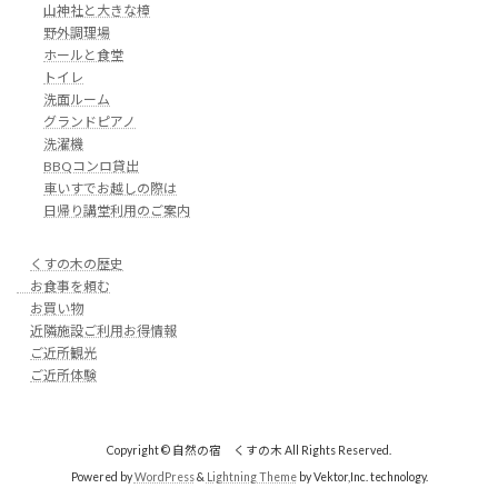
山神社と大きな樟
野外調理場
ホールと食堂
トイレ
洗面ルーム
グランドピアノ
洗濯機
BBQコンロ貸出
車いすでお越しの際は
日帰り講堂利用のご案内
くすの木の歴史
お食事を頼む
お買い物
近隣施設ご利用お得情報
ご近所観光
ご近所体験
Copyright © 自然の宿 くすの木 All Rights Reserved.
Powered by
WordPress
&
Lightning Theme
by Vektor,Inc. technology.