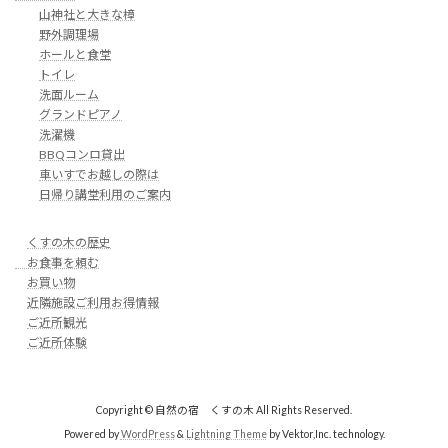
山神社と大きな樟
野外調理場
ホールと食堂
トイレ
洗面ルーム
グランドピアノ
洗濯機
BBQコンロ貸出
車いすでお越しの際は
日帰り講堂利用のご案内
くすの木の歴史
お食事を頼む
お買い物
近隣施設ご利用お得情報
ご近所観光
ご近所体験
Copyright © 自然の宿 くすの木 All Rights Reserved.
Powered by
WordPress
&
Lightning Theme
by Vektor,Inc. technology.