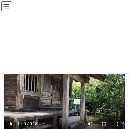
コ
ナ
ン
ビ
テ
ゲ
ン
ー
ツ
シ
山神社（さんじんじゃ）と 大き
へ
ョ
ス
ン
な樟（くすのき）
キ
に
ッ
移
プ
動
HOME
山神社（さんじんじゃ）と 大きな樟（くすのき）